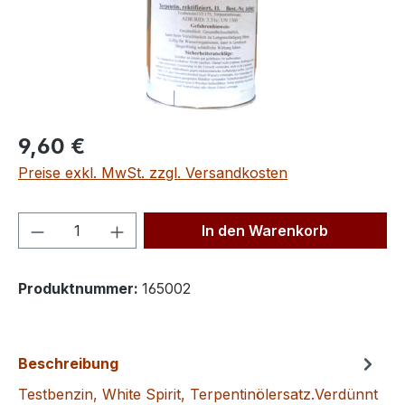
Regulärer Preis:
9,60 €
Preise exkl. MwSt. zzgl. Versandkosten
Produkt Anzahl: Gib den gewünschten We
In den Warenkorb
Produktnummer:
165002
Beschreibung
Testbenzin, White Spirit, Terpentinölersatz.Verdünnt