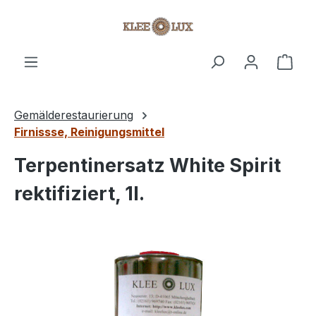
Zum Hauptinhalt springen
Ware
Gemälderestaurierung
Firnissse, Reinigungsmittel
Terpentinersatz White Spirit
rektifiziert, 1l.
Bildergalerie überspringen