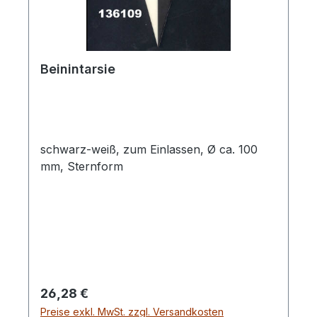
Beinintarsie
schwarz-weiß, zum Einlassen, Ø ca. 100
mm, Sternform
Regulärer Preis:
26,28 €
Preise exkl. MwSt. zzgl. Versandkosten