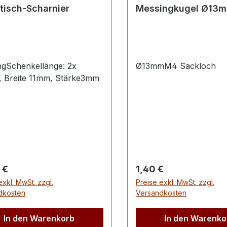
tisch-Scharnier
Messingkugel Ø13
ngSchenkellänge: 2x
Ø13mmM4 Sackloch
 Breite 11mm, Stärke3mm
rer Preis:
Regulärer Preis:
 €
1,40 €
exkl. MwSt. zzgl.
Preise exkl. MwSt. zzgl.
dkosten
Versandkosten
In den Warenkorb
In den Warenko