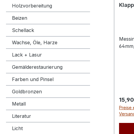
Klapp
Holzvorbereitung
Beizen
Schellack
Messi
Wachse, Öle, Harze
64mm,
Lack + Lasur
Gemälderestaurierung
Farben und Pinsel
Goldbronzen
Regulä
15,90
Metall
Preise 
Versan
Literatur
Licht