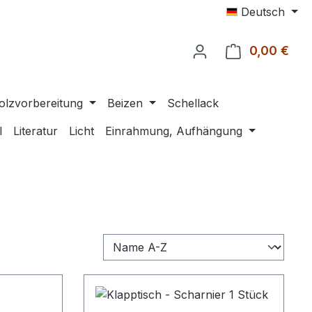
Deutsch
0,00 €
Ware
olzvorbereitung
Beizen
Schellack
l
Literatur
Licht
Einrahmung, Aufhängung