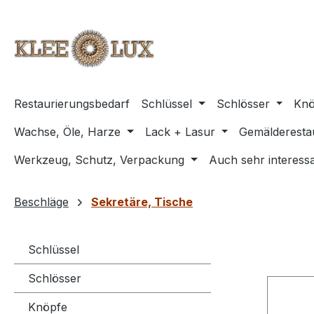
m Hauptinhalt springen
Zur Suche springen
Zur Hauptnavigation springen
Restaurierungsbedarf
Schlüssel
Schlösser
Knö
Wachse, Öle, Harze
Lack + Lasur
Gemälderesta
Werkzeug, Schutz, Verpackung
Auch sehr interessa
Beschläge
Sekretäre, Tische
Schlüssel
Schlösser
Knöpfe