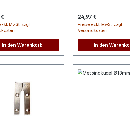
rer Preis:
Regulärer Preis:
 €
24,97 €
exkl. MwSt. zzgl.
Preise exkl. MwSt. zzgl.
dkosten
Versandkosten
In den Warenkorb
In den Warenko