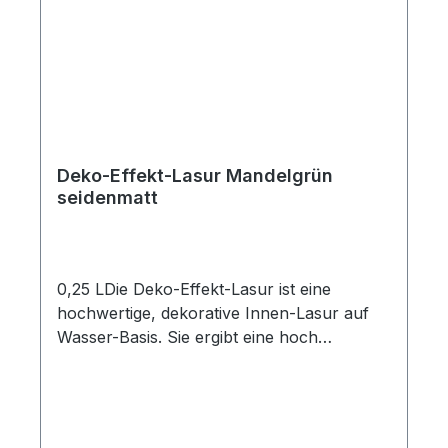
Deko-Effekt-Lasur Mandelgrün
seidenmatt
0,25 LDie Deko-Effekt-Lasur ist eine
hochwertige, dekorative Innen-Lasur auf
Wasser-Basis. Sie ergibt eine hoch
strapazierfähige, schmutz- und
wasserabweisende Oberfläche. Sie betont
die naürliche Schönheit des Holzes durch
ein seidenmattes Finishing und moderne,