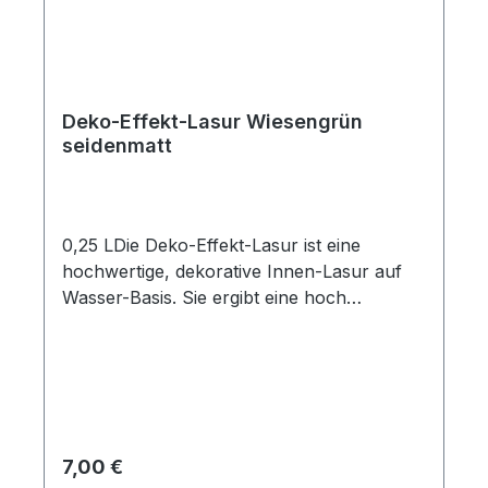
Deko-Effekt-Lasur Wiesengrün
seidenmatt
0,25 LDie Deko-Effekt-Lasur ist eine
hochwertige, dekorative Innen-Lasur auf
Wasser-Basis. Sie ergibt eine hoch
strapazierfähige, schmutz- und
wasserabweisende Oberfläche. Sie betont
die naürliche Schönheit des Holzes durch
ein seidenmattes Finishing und moderne,
freundliche Trendfarben. Sehr lange
Farbstabilität.Wir empfehlen zum Streichen
Regulärer Preis:
7,00 €
unsere Lackierpinsel (Best.-Nr.:1753, 1754,