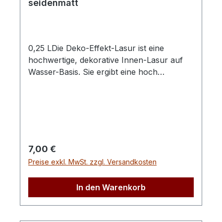
seidenmatt
0,25 LDie Deko-Effekt-Lasur ist eine
hochwertige, dekorative Innen-Lasur auf
Wasser-Basis. Sie ergibt eine hoch
strapazierfähige, schmutz- und
wasserabweisende Oberfläche. Sie betont
die naürliche Schönheit des Holzes durch
ein seidenmattes Finishing und moderne,
freundliche Trendfarben. Sehr lange
Farbstabilität.Wir empfehlen zum Streichen
Regulärer Preis:
7,00 €
unsere Lackierpinsel (Best.-Nr.:1753, 1754,
Preise exkl. MwSt. zzgl. Versandkosten
1755) mit reinen hellen China Borsten,
Wulstbleche und braun lackierten Stielen.
In den Warenkorb