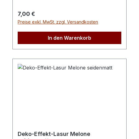
freundliche Trendfarben. Sehr lange
Farbstabilität.Wir empfehlen zum Streichen
Regulärer Preis:
7,00 €
unsere Lackierpinsel (Best.-Nr.:1753, 1754,
Preise exkl. MwSt. zzgl. Versandkosten
1755) mit reinen hellen China Borsten,
Wulstbleche und braun lackierten Stielen.
In den Warenkorb
Deko-Effekt-Lasur Melone