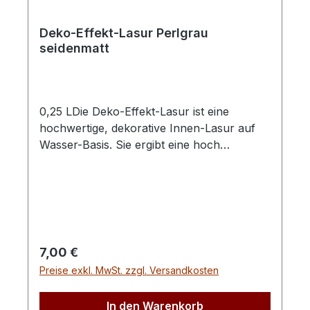
Deko-Effekt-Lasur Perlgrau
seidenmatt
0,25 LDie Deko-Effekt-Lasur ist eine
hochwertige, dekorative Innen-Lasur auf
Wasser-Basis. Sie ergibt eine hoch
strapazierfähige, schmutz- und
wasserabweisende Oberfläche. Sie betont
die naürliche Schönheit des Holzes durch
ein seidenmattes Finishing und moderne,
freundliche Trendfarben. Sehr lange
Farbstabilität.Wir empfehlen zum Streichen
Regulärer Preis:
7,00 €
unsere Lackierpinsel (Best.-Nr.:1753, 1754,
Preise exkl. MwSt. zzgl. Versandkosten
1755) mit reinen hellen China Borsten,
Wulstbleche und braun lackierten Stielen.
In den Warenkorb