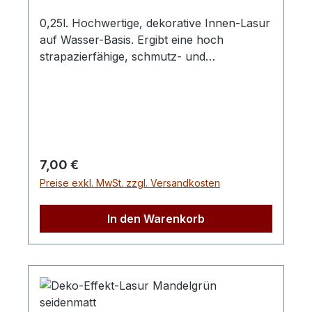
0,25l. Hochwertige, dekorative Innen-Lasur
auf Wasser-Basis. Ergibt eine hoch
strapazierfähige, schmutz- und
wasserabweisende Oberfläche. Betont die
natürliche Schönheit des Holzes durch ein
seidenmattes Finish und moderne,
freundliche Trendfarben. Sehr lange
Farbstabilität.Wir empfehlen zum Streichen
unsere Lackierpinsel (Best.-Nr.:1753, 1754,
Regulärer Preis:
7,00 €
1755) mit reinen hellen China Borsten,
Preise exkl. MwSt. zzgl. Versandkosten
Wulstbleche und braun lackierten Stielen.
In den Warenkorb