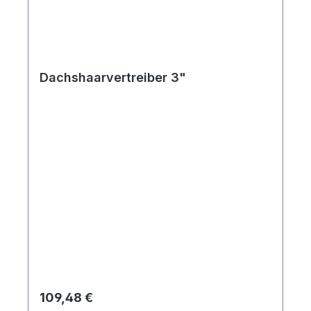
Dachshaarvertreiber 3"
Regulärer Preis:
109,48 €