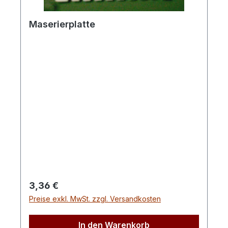
Maserierplatte
Regulärer Preis:
3,36 €
Preise exkl. MwSt. zzgl. Versandkosten
In den Warenkorb