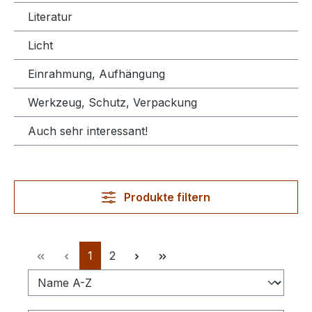
Literatur
Licht
Einrahmung, Aufhängung
Werkzeug, Schutz, Verpackung
Auch sehr interessant!
Produkte filtern
Seite
Seite
1
2