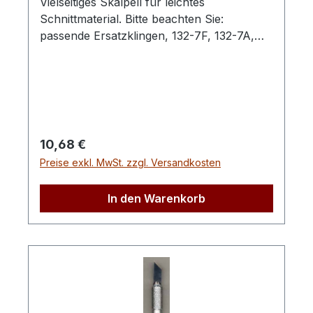
Vielseitiges Skalpell für leichtes
Schnittmaterial. Bitte beachten Sie:
passende Ersatzklingen, 132-7F, 132-7A,
132-7C
Regulärer Preis:
10,68 €
Preise exkl. MwSt. zzgl. Versandkosten
In den Warenkorb