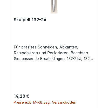
Skalpell 132-24
Für präzises Schneiden, Abkanten,
Retuschieren und Perforieren. Beachten
Sie: passende Ersatzklingen: 132-24J, 132-
24B
Regulärer Preis:
14,28 €
Preise exkl. MwSt. zzgl. Versandkosten