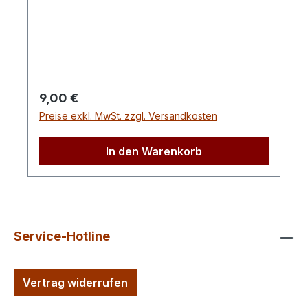
Ersatzklingen 132-7C
(5Stück), Ersatzklingen 132-7F
(5Stück) Ersatzklingen 132-24B (5Stück),
132-24F (5Stück), 132-24J (5Stück)
Regulärer Preis:
9,00 €
Preise exkl. MwSt. zzgl. Versandkosten
In den Warenkorb
Service-Hotline
Vertrag widerrufen