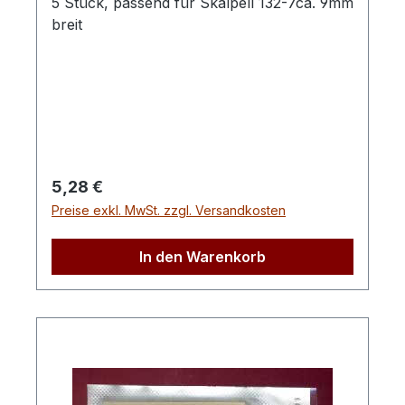
5 Stück, passend für Skalpell 132-7ca. 9mm
breit
Regulärer Preis:
5,28 €
Preise exkl. MwSt. zzgl. Versandkosten
In den Warenkorb