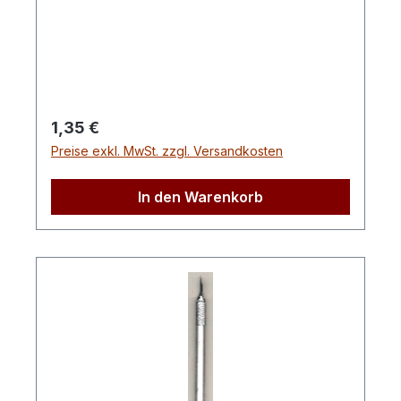
Aussendurchmesser 1,5cm,
Innendurchmesser 1cm
Regulärer Preis:
1,35 €
Preise exkl. MwSt. zzgl. Versandkosten
In den Warenkorb