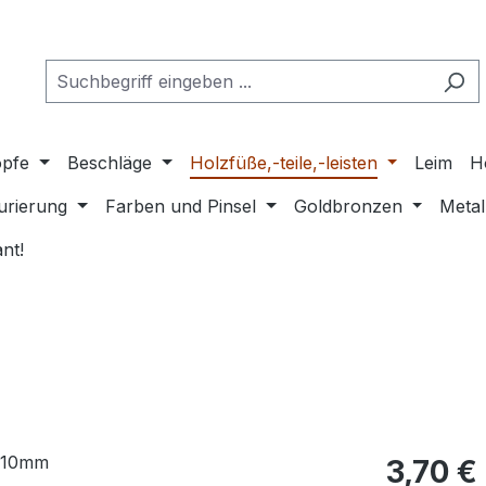
pfe
Beschläge
Holzfüße,-teile,-leisten
Leim
H
urierung
Farben und Pinsel
Goldbronzen
Metal
nt!
Regulärer Pr
3,70 €