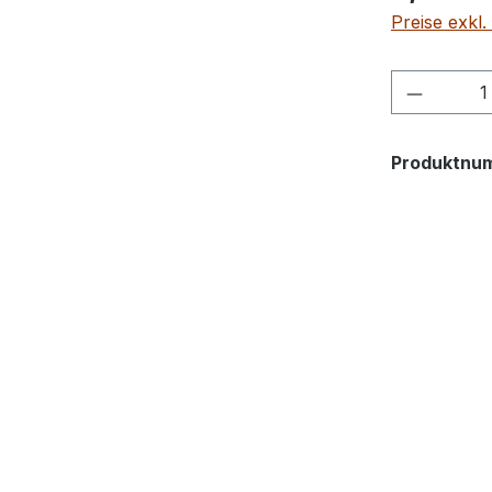
Preise exkl
Produkt
Produktnu