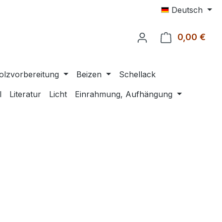
Deutsch
0,00 €
Ware
olzvorbereitung
Beizen
Schellack
l
Literatur
Licht
Einrahmung, Aufhängung
eis: