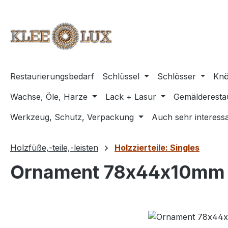
m Hauptinhalt springen
Zur Suche springen
Zur Hauptnavigation springen
Restaurierungsbedarf
Schlüssel
Schlösser
Knö
Wachse, Öle, Harze
Lack + Lasur
Gemälderesta
Werkzeug, Schutz, Verpackung
Auch sehr interessa
Holzfüße,-teile,-leisten
Holzzierteile: Singles
Ornament 78x44x10mm
Bildergalerie überspringen