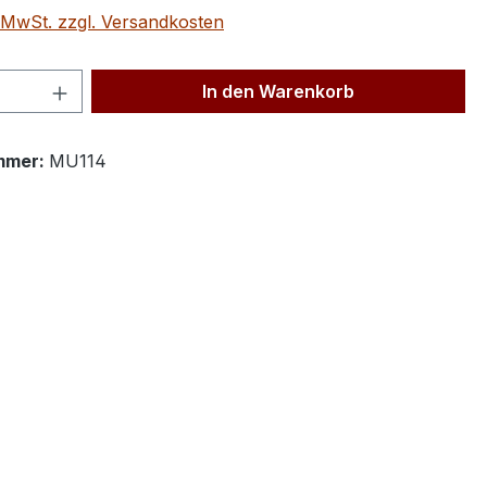
. MwSt. zzgl. Versandkosten
 Anzahl: Gib den gewünschten Wert ein 
In den Warenkorb
mmer:
MU114