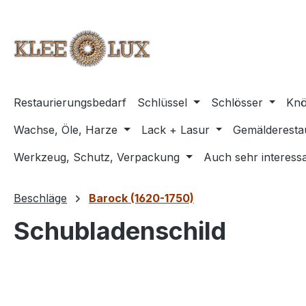
m Hauptinhalt springen
Zur Suche springen
Zur Hauptnavigation springen
Restaurierungsbedarf
Schlüssel
Schlösser
Knö
Wachse, Öle, Harze
Lack + Lasur
Gemälderesta
Werkzeug, Schutz, Verpackung
Auch sehr interessa
Beschläge
Barock (1620-1750)
Schubladenschild
Bildergalerie überspringen