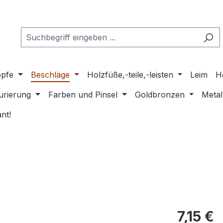
pfe
Beschläge
Holzfüße,-teile,-leisten
Leim
H
urierung
Farben und Pinsel
Goldbronzen
Metal
nt!
Regulärer Pr
7,15 €