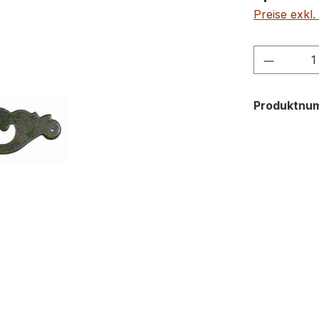
Preise exkl
Produkt
Produktnu