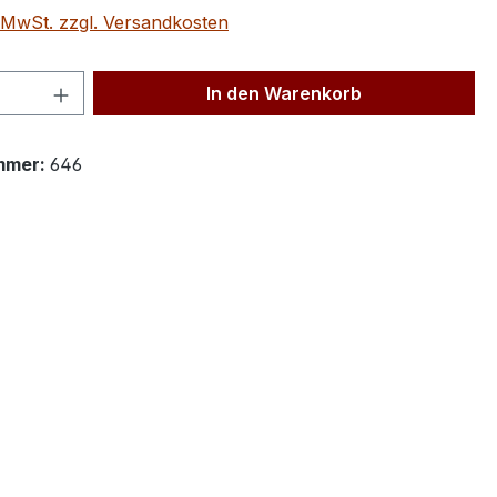
. MwSt. zzgl. Versandkosten
 Anzahl: Gib den gewünschten Wert ein 
In den Warenkorb
mmer:
646