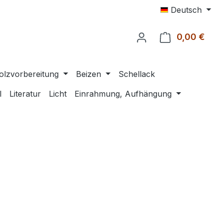
Deutsch
0,00 €
Ware
olzvorbereitung
Beizen
Schellack
l
Literatur
Licht
Einrahmung, Aufhängung
eis: