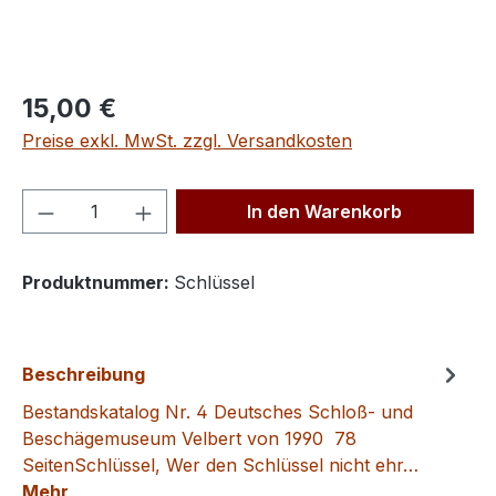
Regulärer Preis:
15,00 €
Preise exkl. MwSt. zzgl. Versandkosten
Produkt Anzahl: Gib den gewünschten We
In den Warenkorb
Produktnummer:
Schlüssel
Beschreibung
Bestandskatalog Nr. 4 Deutsches Schloß- und
Beschägemuseum Velbert von 1990 78
SeitenSchlüssel, Wer den Schlüssel nicht ehr…
Mehr