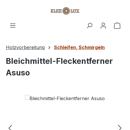
Zum Hauptinhalt springen
Ware
Holzvorbereitung
Schleifen, Schmirgeln
Bleichmittel-Fleckentferner
Asuso
Bildergalerie überspringen