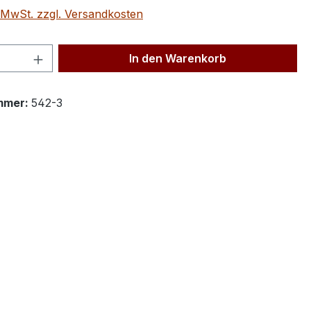
. MwSt. zzgl. Versandkosten
 Anzahl: Gib den gewünschten Wert ein 
In den Warenkorb
mmer:
542-3