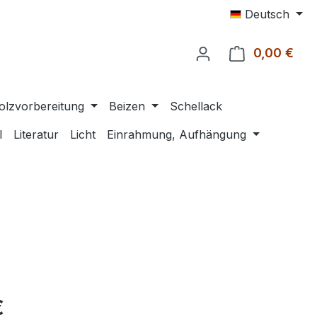
Deutsch
0,00 €
Ware
olzvorbereitung
Beizen
Schellack
l
Literatur
Licht
Einrahmung, Aufhängung
eis:
€