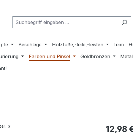
pfe
Beschläge
Holzfüße,-teile,-leisten
Leim
H
urierung
Farben und Pinsel
Goldbronzen
Metal
nt!
Regulärer Pr
12,98 