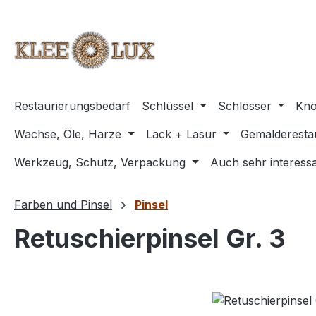
m Hauptinhalt springen
Zur Suche springen
Zur Hauptnavigation springen
Restaurierungsbedarf
Schlüssel
Schlösser
Knö
Wachse, Öle, Harze
Lack + Lasur
Gemälderesta
Werkzeug, Schutz, Verpackung
Auch sehr interessa
Farben und Pinsel
Pinsel
Retuschierpinsel Gr. 3
Bildergalerie überspringen