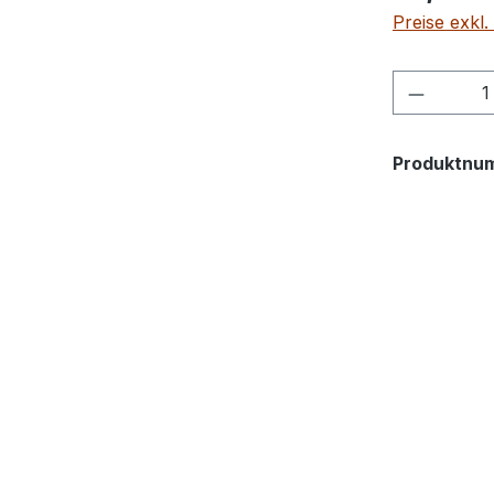
Preise exkl
Produkt
Produktnu