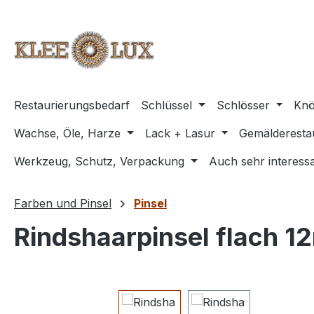
m Hauptinhalt springen
Zur Suche springen
Zur Hauptnavigation springen
Restaurierungsbedarf
Schlüssel
Schlösser
Knö
Wachse, Öle, Harze
Lack + Lasur
Gemälderesta
Werkzeug, Schutz, Verpackung
Auch sehr interessa
Farben und Pinsel
Pinsel
Rindshaarpinsel flach 
Bildergalerie überspringen