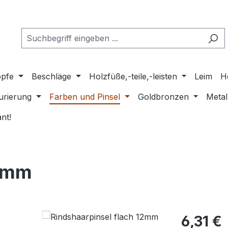
pfe
Beschläge
Holzfüße,-teile,-leisten
Leim
H
urierung
Farben und Pinsel
Goldbronzen
Metal
nt!
12mm
Regulärer Pr
6,31 €