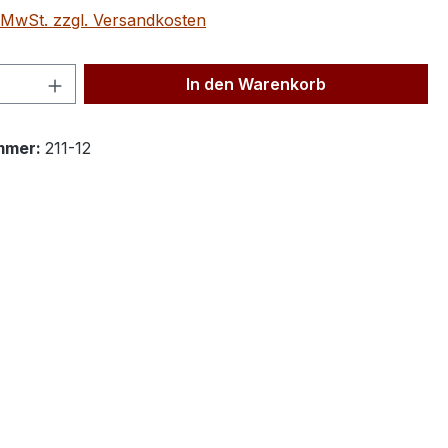
. MwSt. zzgl. Versandkosten
 Anzahl: Gib den gewünschten Wert ein 
In den Warenkorb
mmer:
211-12