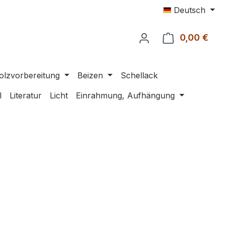
Deutsch
0,00 €
Ware
olzvorbereitung
Beizen
Schellack
l
Literatur
Licht
Einrahmung, Aufhängung
eis: