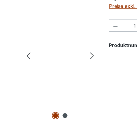
Preise exkl
Produkt
Produktnu