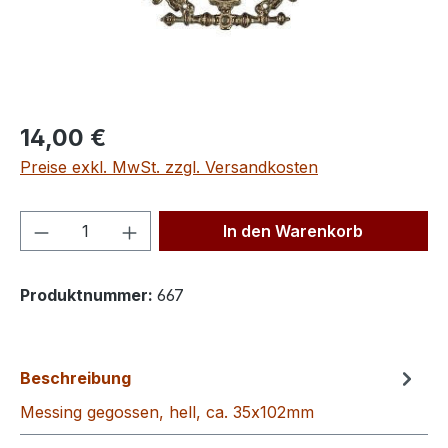
Regulärer Preis:
14,00 €
Preise exkl. MwSt. zzgl. Versandkosten
Produkt Anzahl: Gib den gewünschten We
In den Warenkorb
Produktnummer:
667
Beschreibung
Messing gegossen, hell, ca. 35x102mm