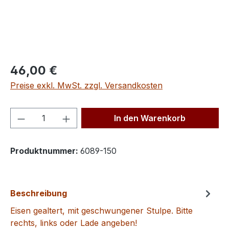
Regulärer Preis:
46,00 €
Preise exkl. MwSt. zzgl. Versandkosten
Produkt Anzahl: Gib den gewünschten We
In den Warenkorb
Produktnummer:
6089-150
Beschreibung
Eisen gealtert, mit geschwungener Stulpe. Bitte
rechts, links oder Lade angeben!