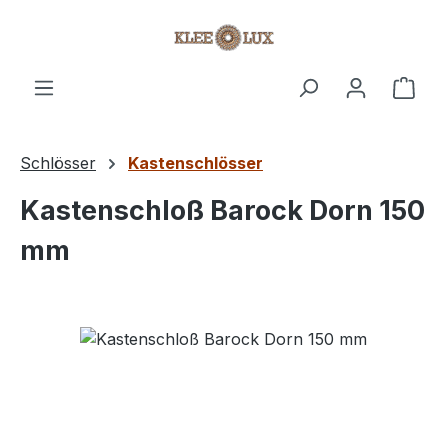
Zum Hauptinhalt springen
Ware
Schlösser
Kastenschlösser
Kastenschloß Barock Dorn 150
mm
Bildergalerie überspringen