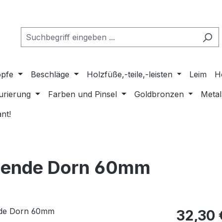
pfe
Beschläge
Holzfüße,-teile,-leisten
Leim
H
urierung
Farben und Pinsel
Goldbronzen
Metal
nt!
lende Dorn 60mm
Regulärer Pr
32,30 