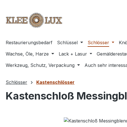
m Hauptinhalt springen
Zur Suche springen
Zur Hauptnavigation springen
Restaurierungsbedarf
Schlüssel
Schlösser
Knö
Wachse, Öle, Harze
Lack + Lasur
Gemälderesta
Werkzeug, Schutz, Verpackung
Auch sehr interessa
Schlösser
Kastenschlösser
Kastenschloß Messingb
Bildergalerie überspringen