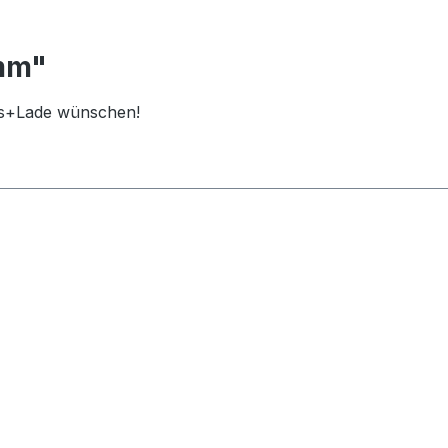
0mm"
nks+Lade wünschen!