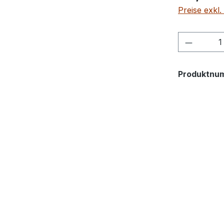
Preise exkl
Produkt
Produktnu