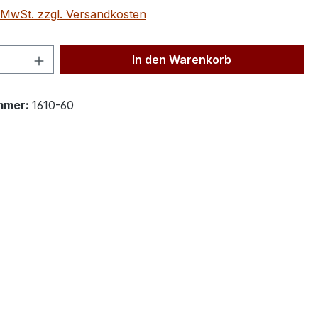
. MwSt. zzgl. Versandkosten
 Anzahl: Gib den gewünschten Wert ein 
In den Warenkorb
mmer:
1610-60