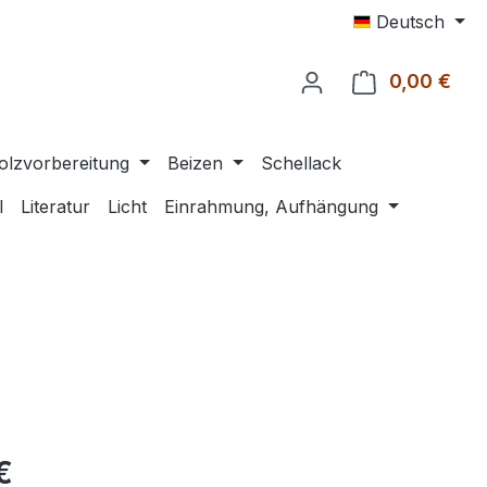
Deutsch
0,00 €
Ware
olzvorbereitung
Beizen
Schellack
l
Literatur
Licht
Einrahmung, Aufhängung
eis:
€