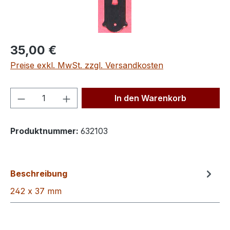
Regulärer Preis:
35,00 €
Preise exkl. MwSt. zzgl. Versandkosten
Produkt Anzahl: Gib den gewünschten We
In den Warenkorb
Produktnummer:
632103
Beschreibung
242 x 37 mm