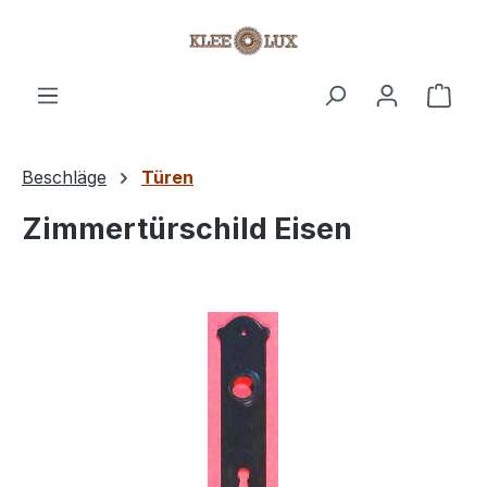
Zum Hauptinhalt springen
Ware
Beschläge
Türen
Zimmertürschild Eisen
Bildergalerie überspringen