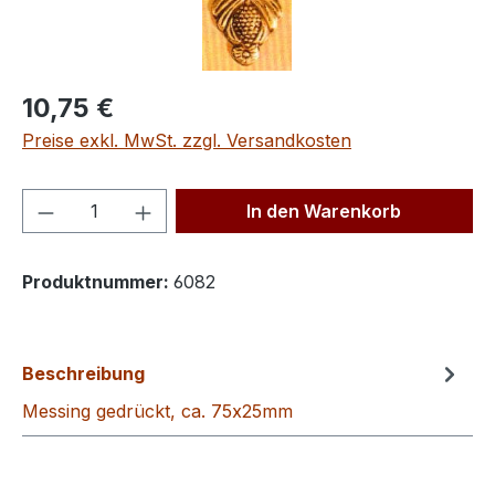
Regulärer Preis:
10,75 €
Preise exkl. MwSt. zzgl. Versandkosten
Produkt Anzahl: Gib den gewünschten We
In den Warenkorb
Produktnummer:
6082
Beschreibung
Messing gedrückt, ca. 75x25mm