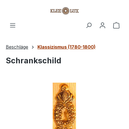
Zum Hauptinhalt springen
Ware
Beschläge
Klassizismus (1780-1800)
Schrankschild
Bildergalerie überspringen