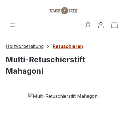
Zum Hauptinhalt springen
Ware
Holzvorbereitung
Retuschieren
Multi-Retuschierstift
Mahagoni
Bildergalerie überspringen