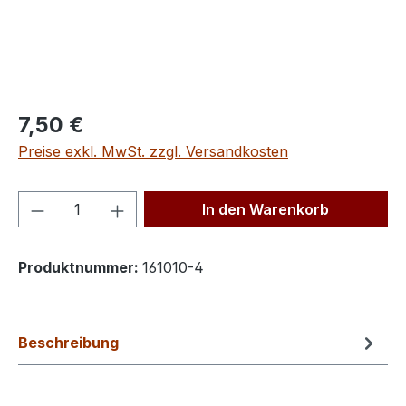
Regulärer Preis:
7,50 €
Preise exkl. MwSt. zzgl. Versandkosten
Produkt Anzahl: Gib den gewünschten We
In den Warenkorb
Produktnummer:
161010-4
Beschreibung