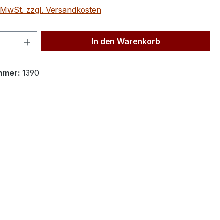
. MwSt. zzgl. Versandkosten
 Anzahl: Gib den gewünschten Wert ein 
In den Warenkorb
mmer:
1390