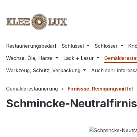
m Hauptinhalt springen
Zur Suche springen
Zur Hauptnavigation springen
Restaurierungsbedarf
Schlüssel
Schlösser
Knö
Wachse, Öle, Harze
Lack + Lasur
Gemälderesta
Werkzeug, Schutz, Verpackung
Auch sehr interessa
Gemälderestaurierung
Firnissse, Reinigungsmittel
Schmincke-Neutralfirnis
Bildergalerie überspringen