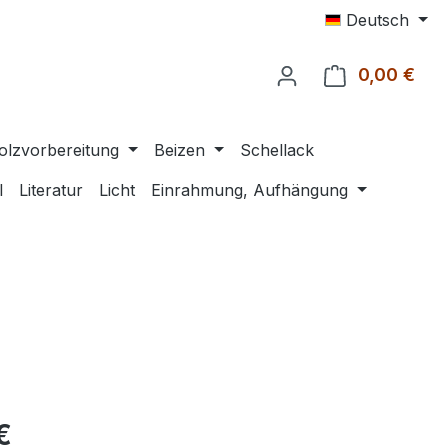
Deutsch
0,00 €
Ware
olzvorbereitung
Beizen
Schellack
l
Literatur
Licht
Einrahmung, Aufhängung
eis:
€