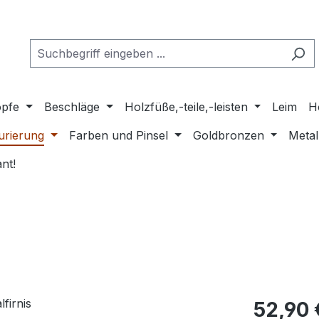
pfe
Beschläge
Holzfüße,-teile,-leisten
Leim
H
urierung
Farben und Pinsel
Goldbronzen
Metal
nt!
Regulärer Pr
52,90 