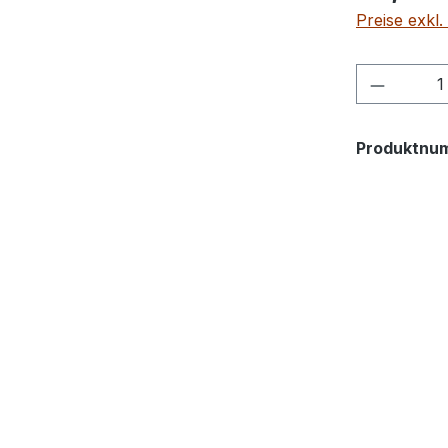
Preise exkl
Produkt
Produktnu