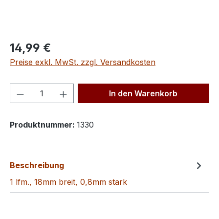
Regulärer Preis:
14,99 €
Preise exkl. MwSt. zzgl. Versandkosten
Produkt Anzahl: Gib den gewünschten We
In den Warenkorb
Produktnummer:
1330
Beschreibung
1 lfm., 18mm breit, 0,8mm stark