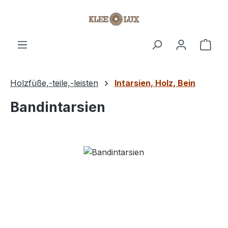
Zum Hauptinhalt springen
Ware
Holzfüße,-teile,-leisten
Intarsien, Holz, Bein
Bandintarsien
Bildergalerie überspringen