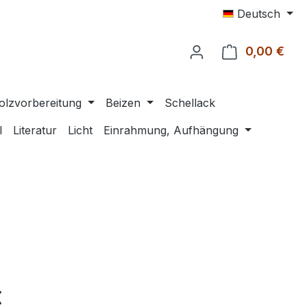
Deutsch
0,00 €
Ware
olzvorbereitung
Beizen
Schellack
l
Literatur
Licht
Einrahmung, Aufhängung
eis:
€