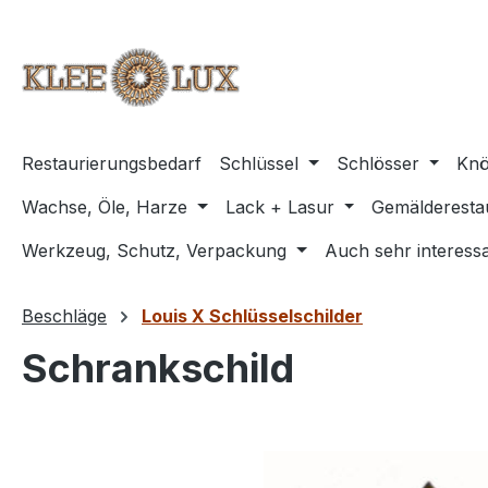
m Hauptinhalt springen
Zur Suche springen
Zur Hauptnavigation springen
Restaurierungsbedarf
Schlüssel
Schlösser
Knö
Wachse, Öle, Harze
Lack + Lasur
Gemälderesta
Werkzeug, Schutz, Verpackung
Auch sehr interessa
Beschläge
Louis X Schlüsselschilder
Schrankschild
Bildergalerie überspringen