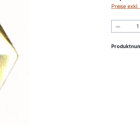
Preise exkl
Produkt
Produktnu