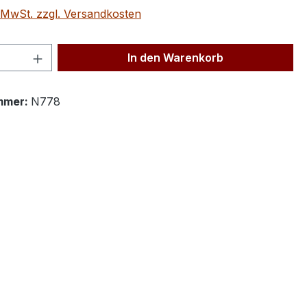
. MwSt. zzgl. Versandkosten
 Anzahl: Gib den gewünschten Wert ein 
In den Warenkorb
mmer:
N778