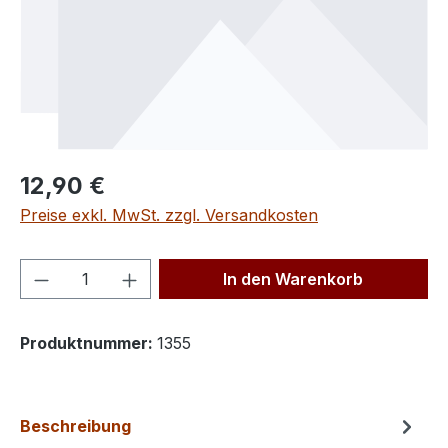
Regulärer Preis:
12,90 €
Preise exkl. MwSt. zzgl. Versandkosten
Produkt Anzahl: Gib den gewünschten We
In den Warenkorb
Produktnummer:
1355
Beschreibung