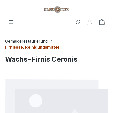
Zum Hauptinhalt springen
Ware
Gemälderestaurierung
Firnissse, Reinigungsmittel
Wachs-Firnis Ceronis
Bildergalerie überspringen