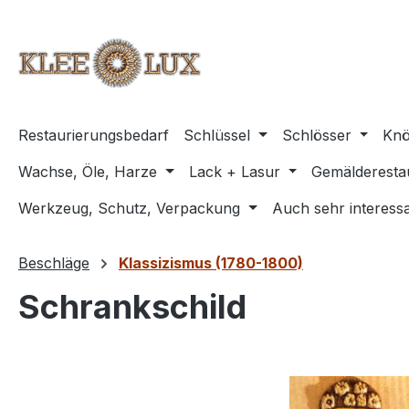
m Hauptinhalt springen
Zur Suche springen
Zur Hauptnavigation springen
Restaurierungsbedarf
Schlüssel
Schlösser
Knö
Wachse, Öle, Harze
Lack + Lasur
Gemälderesta
Werkzeug, Schutz, Verpackung
Auch sehr interessa
Beschläge
Klassizismus (1780-1800)
Schrankschild
Bildergalerie überspringen