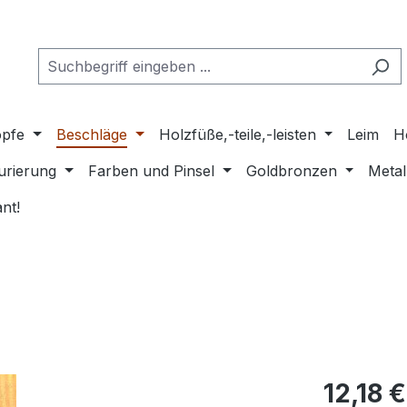
pfe
Beschläge
Holzfüße,-teile,-leisten
Leim
H
urierung
Farben und Pinsel
Goldbronzen
Metal
nt!
Regulärer Pr
12,18 €