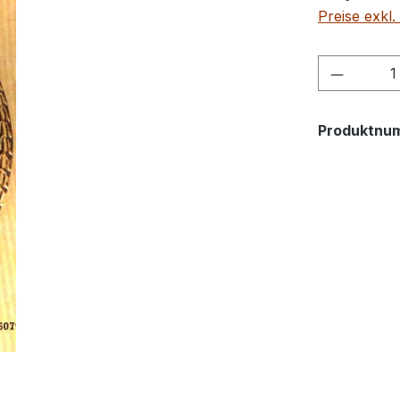
Preise exkl
Produkt
Produktnu