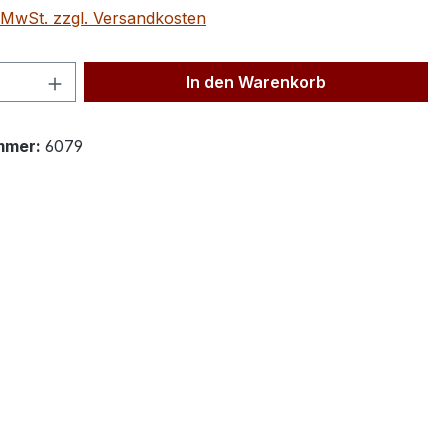
. MwSt. zzgl. Versandkosten
 Anzahl: Gib den gewünschten Wert ein 
In den Warenkorb
mmer:
6079