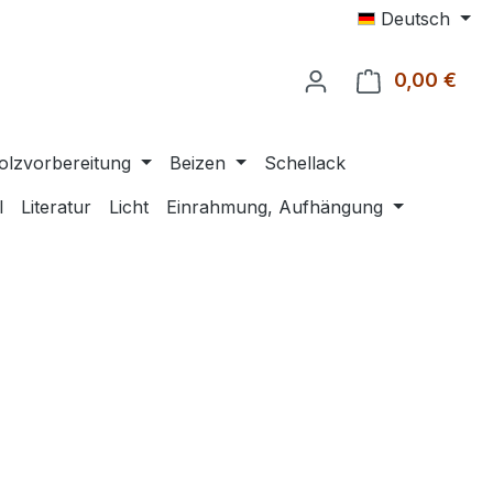
Deutsch
0,00 €
Ware
olzvorbereitung
Beizen
Schellack
l
Literatur
Licht
Einrahmung, Aufhängung
eis: