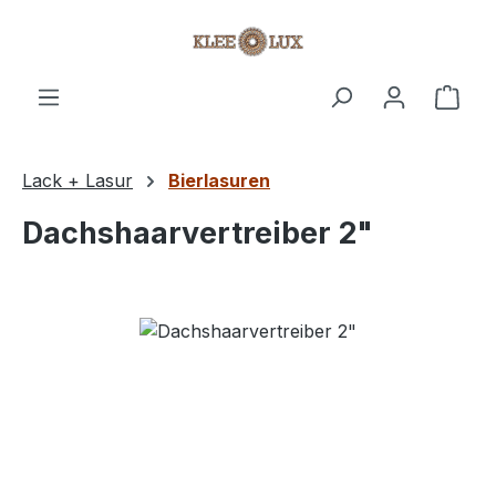
Zum Hauptinhalt springen
Ware
Lack + Lasur
Bierlasuren
Dachshaarvertreiber 2"
Bildergalerie überspringen