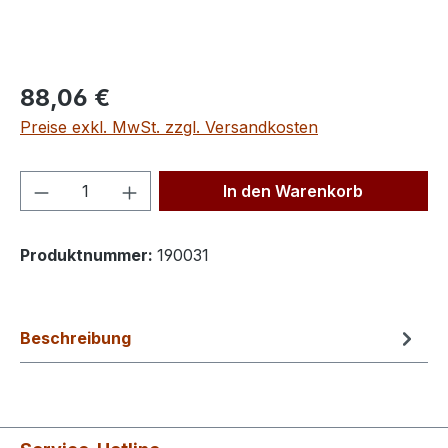
Regulärer Preis:
88,06 €
Preise exkl. MwSt. zzgl. Versandkosten
Produkt Anzahl: Gib den gewünschten We
In den Warenkorb
Produktnummer:
190031
Beschreibung