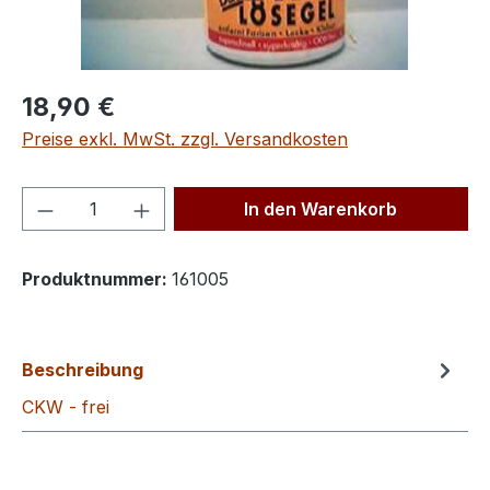
Regulärer Preis:
18,90 €
Preise exkl. MwSt. zzgl. Versandkosten
Produkt Anzahl: Gib den gewünschten We
In den Warenkorb
Produktnummer:
161005
Beschreibung
CKW - frei