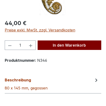
Regulärer Preis:
44,00 €
Preise exkl. MwSt. zzgl. Versandkosten
Produkt Anzahl: Gib den gewünschten We
In den Warenkorb
Produktnummer:
N346
Beschreibung
80 x 145 mm, gegossen