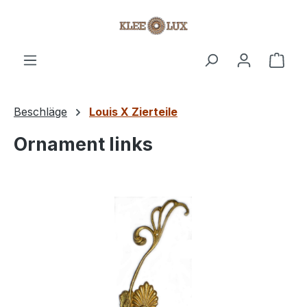
Zum Hauptinhalt springen
Ware
Beschläge
Louis X Zierteile
Ornament links
Bildergalerie überspringen