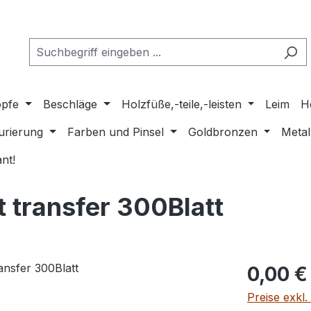
pfe
Beschläge
Holzfüße,-teile,-leisten
Leim
H
urierung
Farben und Pinsel
Goldbronzen
Metal
nt!
t transfer 300Blatt
Regulärer Pr
0,00 €
Preise exkl