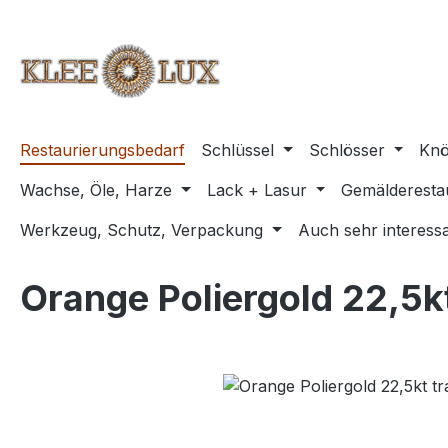
m Hauptinhalt springen
Zur Suche springen
Zur Hauptnavigation springen
Restaurierungsbedarf
Schlüssel
Schlösser
Knö
Wachse, Öle, Harze
Lack + Lasur
Gemälderesta
Werkzeug, Schutz, Verpackung
Auch sehr interessa
Orange Poliergold 22,5k
Bildergalerie überspringen