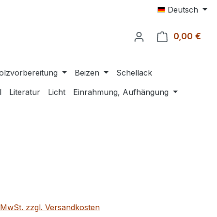
Deutsch
0,00 €
Ware
olzvorbereitung
Beizen
Schellack
l
Literatur
Licht
Einrahmung, Aufhängung
eis:
. MwSt. zzgl. Versandkosten