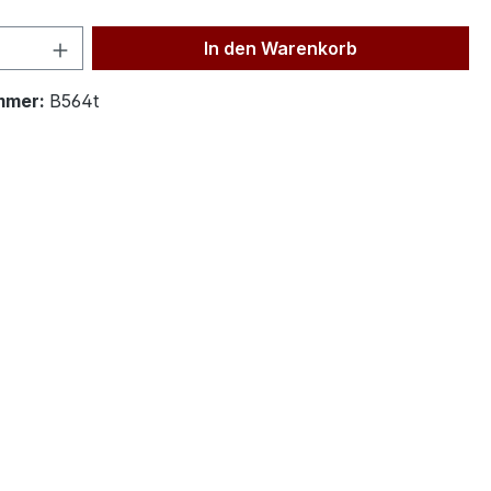
 Anzahl: Gib den gewünschten Wert ein 
In den Warenkorb
mmer:
B564t