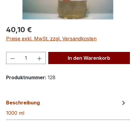
Regulärer Preis:
40,10 €
Preise exkl. MwSt. zzgl. Versandkosten
Produkt Anzahl: Gib den gewünschten We
In den Warenkorb
Produktnummer:
128
Beschreibung
1000 ml