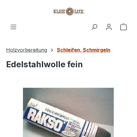
Zum Hauptinhalt springen
Ware
Holzvorbereitung
Schleifen, Schmirgeln
Edelstahlwolle fein
Bildergalerie überspringen