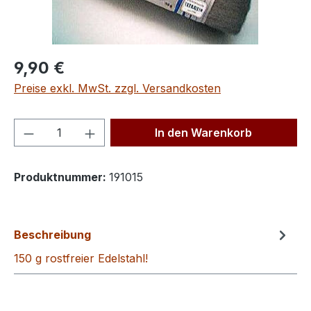
Regulärer Preis:
9,90 €
Preise exkl. MwSt. zzgl. Versandkosten
Produkt Anzahl: Gib den gewünschten We
In den Warenkorb
Produktnummer:
191015
Beschreibung
150 g rostfreier Edelstahl!