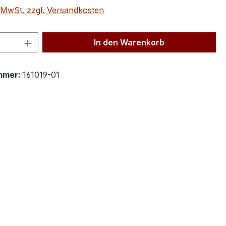
. MwSt. zzgl. Versandkosten
 Anzahl: Gib den gewünschten Wert ein 
In den Warenkorb
mmer:
161019-01