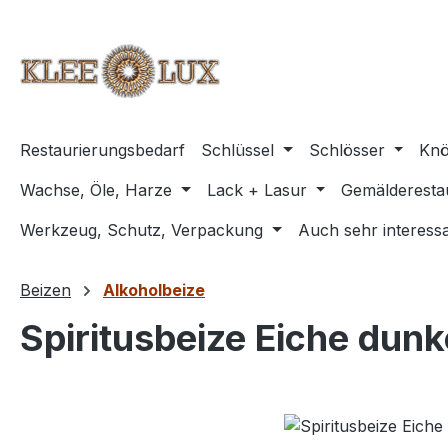
m Hauptinhalt springen
Zur Suche springen
Zur Hauptnavigation springen
Restaurierungsbedarf
Schlüssel
Schlösser
Knö
Wachse, Öle, Harze
Lack + Lasur
Gemälderesta
Werkzeug, Schutz, Verpackung
Auch sehr interessa
Beizen
Alkoholbeize
Spiritusbeize Eiche dunk
Bildergalerie überspringen