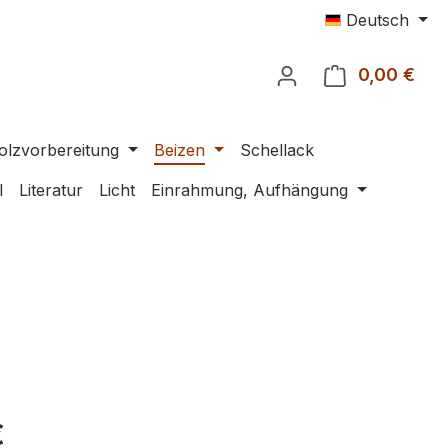
Deutsch
0,00 €
Ware
olzvorbereitung
Beizen
Schellack
l
Literatur
Licht
Einrahmung, Aufhängung
eis:
€