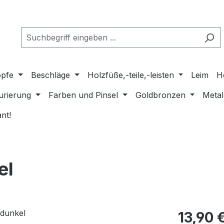
pfe
Beschläge
Holzfüße,-teile,-leisten
Leim
H
urierung
Farben und Pinsel
Goldbronzen
Metal
nt!
el
Regulärer Pr
13,90 