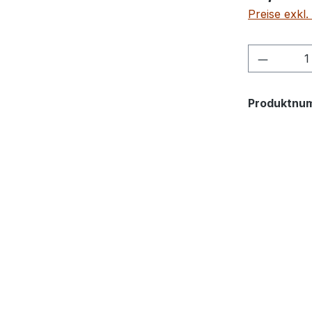
Preise exkl
Produkt
Produktnu