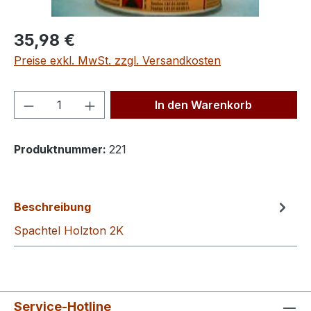
Regulärer Preis:
35,98 €
Preise exkl. MwSt. zzgl. Versandkosten
Produkt Anzahl: Gib den gewünschten We
In den Warenkorb
Produktnummer:
221
Beschreibung
Spachtel Holzton 2K
Service-Hotline