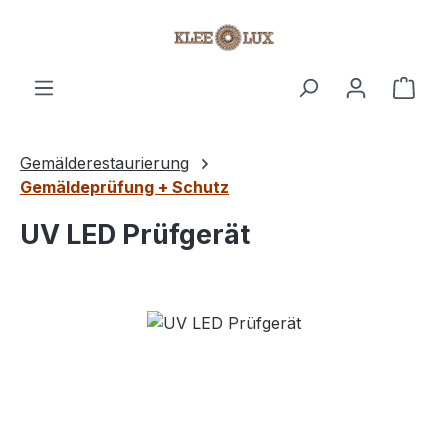
Zum Hauptinhalt springen
Ware
Gemälderestaurierung
Gemäldeprüfung + Schutz
UV LED Prüfgerät
Bildergalerie überspringen