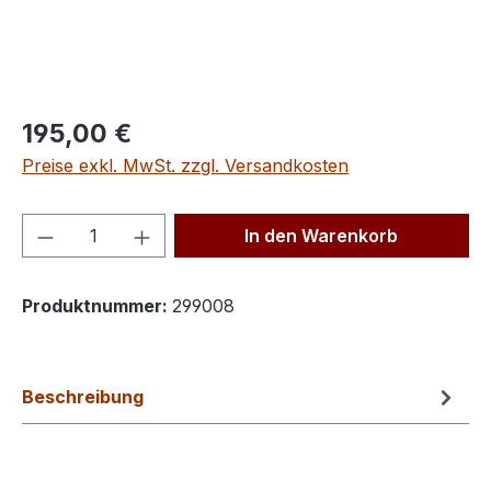
Regulärer Preis:
195,00 €
Preise exkl. MwSt. zzgl. Versandkosten
Produkt Anzahl: Gib den gewünschten We
In den Warenkorb
Produktnummer:
299008
Beschreibung