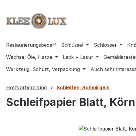
m Hauptinhalt springen
Zur Suche springen
Zur Hauptnavigation springen
Restaurierungsbedarf
Schlüssel
Schlösser
Knö
Wachse, Öle, Harze
Lack + Lasur
Gemälderesta
Werkzeug, Schutz, Verpackung
Auch sehr interessa
Holzvorbereitung
Schleifen, Schmirgeln
Schleifpapier Blatt, Kö
Bildergalerie überspringen