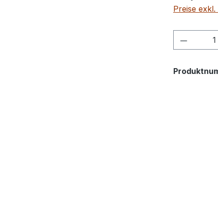
Preise exkl
Produkt
Produktnu