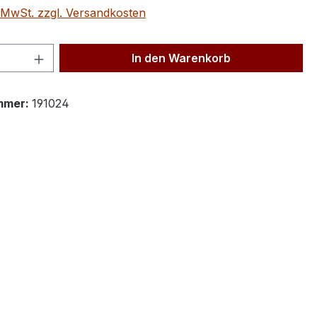
. MwSt. zzgl. Versandkosten
 Anzahl: Gib den gewünschten Wert ein 
In den Warenkorb
mmer:
191024