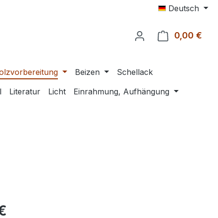
Deutsch
0,00 €
Ware
olzvorbereitung
Beizen
Schellack
l
Literatur
Licht
Einrahmung, Aufhängung
eis:
€