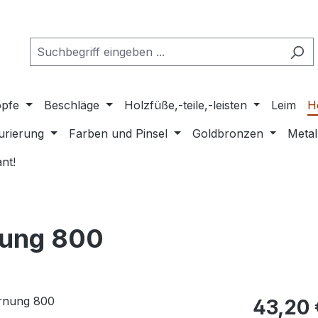
pfe
Beschläge
Holzfüße,-teile,-leisten
Leim
H
urierung
Farben und Pinsel
Goldbronzen
Metal
nt!
rnung 800
Regulärer Pr
43,20 