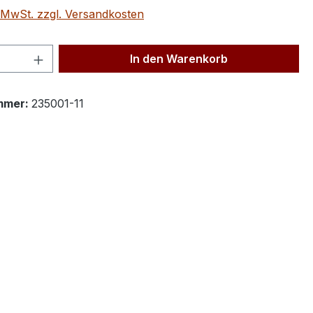
. MwSt. zzgl. Versandkosten
 Anzahl: Gib den gewünschten Wert ein 
In den Warenkorb
mmer:
235001-11