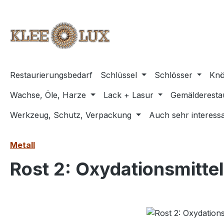
m Hauptinhalt springen
Zur Suche springen
Zur Hauptnavigation springen
Restaurierungsbedarf
Schlüssel
Schlösser
Knö
Wachse, Öle, Harze
Lack + Lasur
Gemälderesta
Werkzeug, Schutz, Verpackung
Auch sehr interessa
Metall
Rost 2: Oxydationsmittel
Bildergalerie überspringen