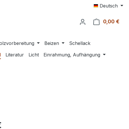
Deutsch
0,00 €
Ware
olzvorbereitung
Beizen
Schellack
l
Literatur
Licht
Einrahmung, Aufhängung
eis:
€