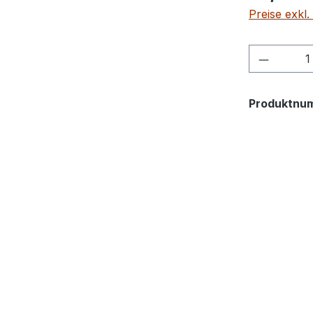
Preise exkl
Produkt
Produktnu