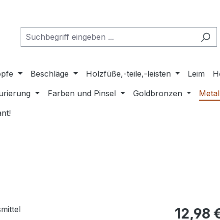
pfe
Beschläge
Holzfüße,-teile,-leisten
Leim
H
urierung
Farben und Pinsel
Goldbronzen
Metal
nt!
Regulärer Pr
12,98 