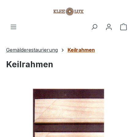
Zum Hauptinhalt springen
Ware
Gemälderestaurierung
Keilrahmen
Keilrahmen
Bildergalerie überspringen