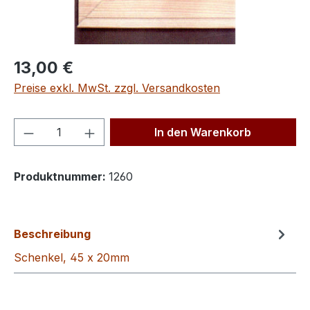
Regulärer Preis:
13,00 €
Preise exkl. MwSt. zzgl. Versandkosten
Produkt Anzahl: Gib den gewünschten We
In den Warenkorb
Produktnummer:
1260
Beschreibung
Schenkel, 45 x 20mm