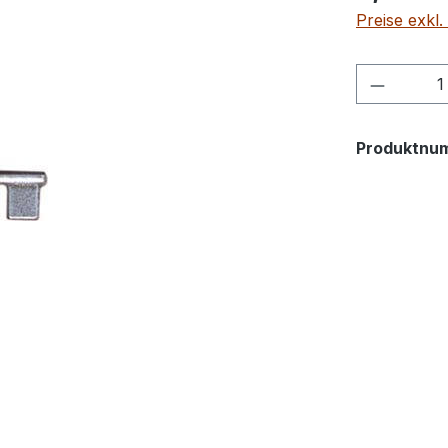
Preise exkl
Produkt
Produktnu