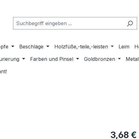
pfe
Beschläge
Holzfüße,-teile,-leisten
Leim
H
urierung
Farben und Pinsel
Goldbronzen
Metal
nt!
Regulärer Pr
3,68 €