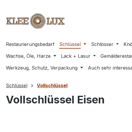
m Hauptinhalt springen
Zur Suche springen
Zur Hauptnavigation springen
Restaurierungsbedarf
Schlüssel
Schlösser
Knö
Wachse, Öle, Harze
Lack + Lasur
Gemälderesta
Werkzeug, Schutz, Verpackung
Auch sehr interessa
Schlüssel
Vollschlüssel
Vollschlüssel Eisen
Bildergalerie überspringen