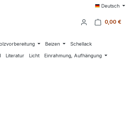
Deutsch
0,00 €
Ware
olzvorbereitung
Beizen
Schellack
l
Literatur
Licht
Einrahmung, Aufhängung
eis: