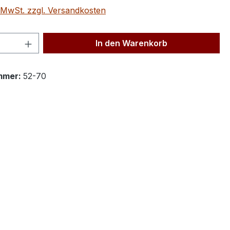
. MwSt. zzgl. Versandkosten
 Anzahl: Gib den gewünschten Wert ein 
In den Warenkorb
mmer:
52-70