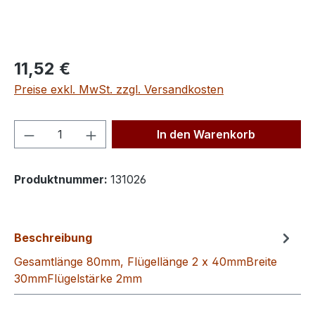
Regulärer Preis:
11,52 €
Preise exkl. MwSt. zzgl. Versandkosten
Produkt Anzahl: Gib den gewünschten We
In den Warenkorb
Produktnummer:
131026
Beschreibung
Gesamtlänge 80mm, Flügellänge 2 x 40mmBreite
30mmFlügelstärke 2mm