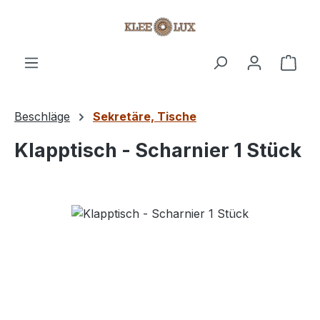
Zum Hauptinhalt springen
Ware
Beschläge
Sekretäre, Tische
Klapptisch - Scharnier 1 Stück
Bildergalerie überspringen