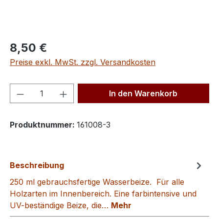
Regulärer Preis:
8,50 €
Preise exkl. MwSt. zzgl. Versandkosten
Produkt Anzahl: Gib den gewünschten We
In den Warenkorb
Produktnummer:
161008-3
Beschreibung
250 ml gebrauchsfertige Wasserbeize. Für alle
Holzarten im Innenbereich. Eine farbintensive und
UV-beständige Beize, die…
Mehr