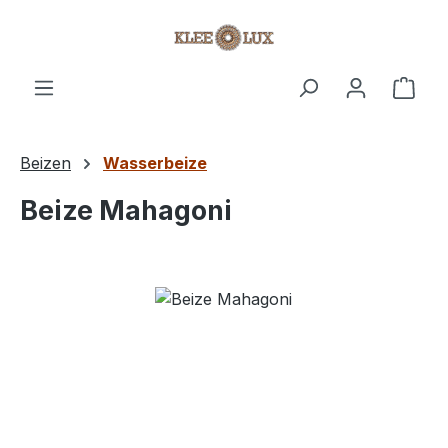
Zum Hauptinhalt springen
Ware
Beizen
Wasserbeize
Beize Mahagoni
Bildergalerie überspringen