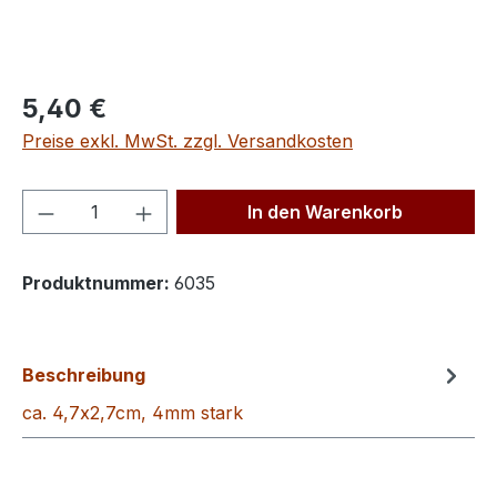
Regulärer Preis:
5,40 €
Preise exkl. MwSt. zzgl. Versandkosten
Produkt Anzahl: Gib den gewünschten We
In den Warenkorb
Produktnummer:
6035
Beschreibung
ca. 4,7x2,7cm, 4mm stark