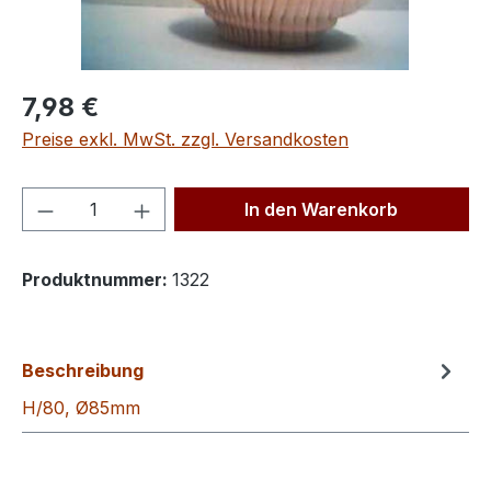
Regulärer Preis:
7,98 €
Preise exkl. MwSt. zzgl. Versandkosten
Produkt Anzahl: Gib den gewünschten We
In den Warenkorb
Produktnummer:
1322
Beschreibung
H/80, Ø85mm