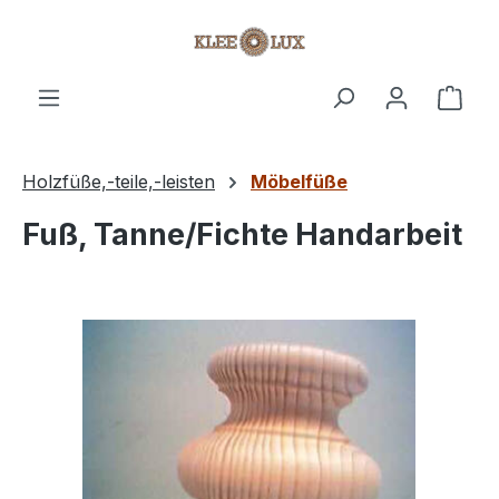
Zum Hauptinhalt springen
Ware
Holzfüße,-teile,-leisten
Möbelfüße
Fuß, Tanne/Fichte Handarbeit
Bildergalerie überspringen