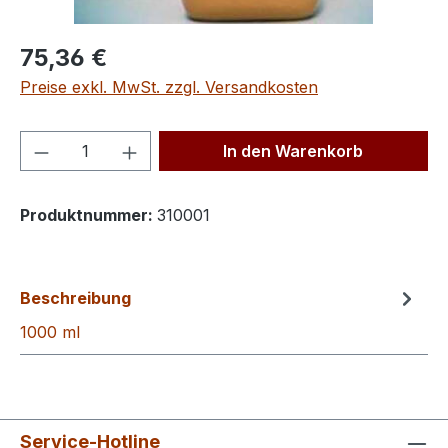
Regulärer Preis:
75,36 €
Preise exkl. MwSt. zzgl. Versandkosten
Produkt Anzahl: Gib den gewünschten We
In den Warenkorb
Produktnummer:
310001
Beschreibung
1000 ml
Service-Hotline