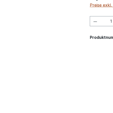
Preise exkl
Produkt
Produktnu