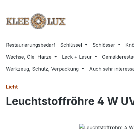
m Hauptinhalt springen
Zur Suche springen
Zur Hauptnavigation springen
Restaurierungsbedarf
Schlüssel
Schlösser
Knö
Wachse, Öle, Harze
Lack + Lasur
Gemälderesta
Werkzeug, Schutz, Verpackung
Auch sehr interessa
Licht
Leuchtstoffröhre 4 W UV
Bildergalerie überspringen