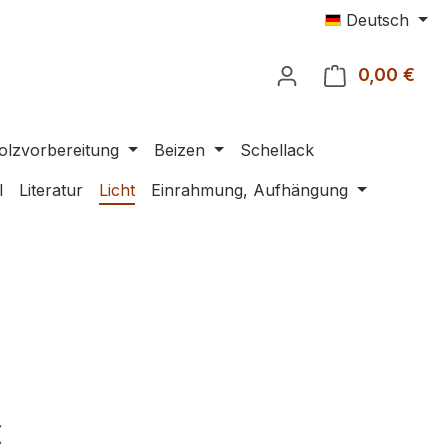
Deutsch
0,00 €
Ware
olzvorbereitung
Beizen
Schellack
l
Literatur
Licht
Einrahmung, Aufhängung
eis:
€