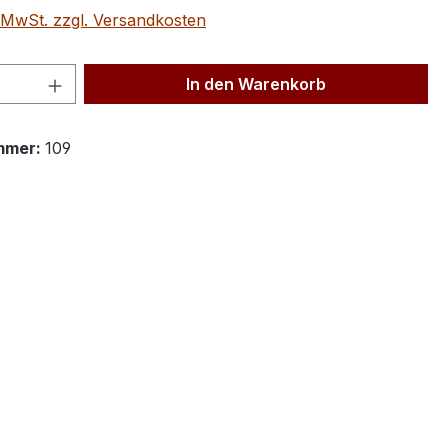
. MwSt. zzgl. Versandkosten
 Anzahl: Gib den gewünschten Wert ein 
In den Warenkorb
mmer:
109