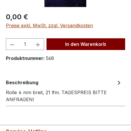
Regulärer Preis:
0,00 €
Preise exkl. MwSt. zzgl. Versandkosten
Produkt Anzahl: Gib den gewünschten We
In den Warenkorb
Produktnummer:
568
Beschreibung
Rolle 4 mm breit, 21 lfm. TAGESPREIS BITTE
ANFRAGEN!