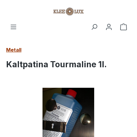
Zum Hauptinhalt springen
Ware
Metall
Kaltpatina Tourmaline 1l.
Bildergalerie überspringen