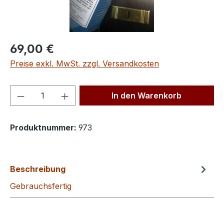
Regulärer Preis:
69,00 €
Preise exkl. MwSt. zzgl. Versandkosten
Produkt Anzahl: Gib den gewünschten We
In den Warenkorb
Produktnummer:
973
Beschreibung
Gebrauchsfertig