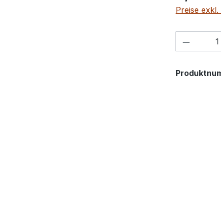
Preise exkl
Produkt
Produktnu