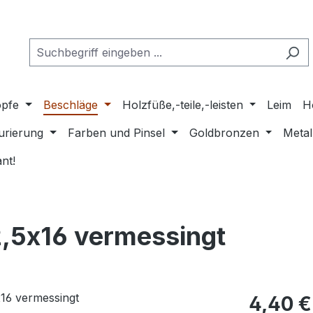
pfe
Beschläge
Holzfüße,-teile,-leisten
Leim
H
urierung
Farben und Pinsel
Goldbronzen
Metal
nt!
2,5x16 vermessingt
Regulärer Pr
4,40 €