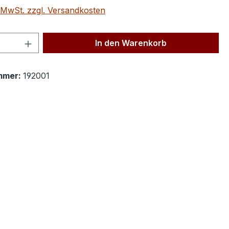
. MwSt. zzgl. Versandkosten
 Anzahl: Gib den gewünschten Wert ein 
In den Warenkorb
mmer:
192001