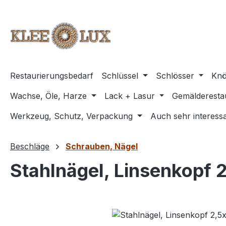
m Hauptinhalt springen
Zur Suche springen
Zur Hauptnavigation springen
Restaurierungsbedarf
Schlüssel
Schlösser
Knö
Wachse, Öle, Harze
Lack + Lasur
Gemälderesta
Werkzeug, Schutz, Verpackung
Auch sehr interessa
Beschläge
Schrauben, Nägel
Stahlnägel, Linsenkopf 
Bildergalerie überspringen