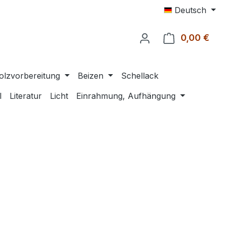
Deutsch
0,00 €
Ware
olzvorbereitung
Beizen
Schellack
l
Literatur
Licht
Einrahmung, Aufhängung
eis: