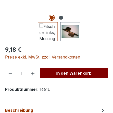
Regulärer Preis:
9,18 €
Preise exkl. MwSt. zzgl. Versandkosten
Produkt Anzahl: Gib den gewünschten We
In den Warenkorb
Produktnummer:
1661L
Beschreibung