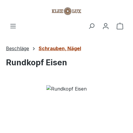
Zum Hauptinhalt springen
Ware
Beschläge
Schrauben, Nägel
Rundkopf Eisen
Bildergalerie überspringen