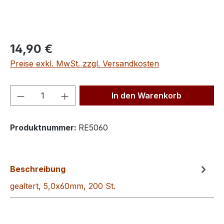
Regulärer Preis:
14,90 €
Preise exkl. MwSt. zzgl. Versandkosten
Produkt Anzahl: Gib den gewünschten We
In den Warenkorb
Produktnummer:
RE5060
Beschreibung
gealtert, 5,0x60mm, 200 St.