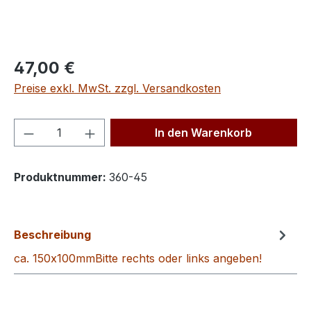
Regulärer Preis:
47,00 €
Preise exkl. MwSt. zzgl. Versandkosten
Produkt Anzahl: Gib den gewünschten We
In den Warenkorb
Produktnummer:
360-45
Beschreibung
ca. 150x100mmBitte rechts oder links angeben!