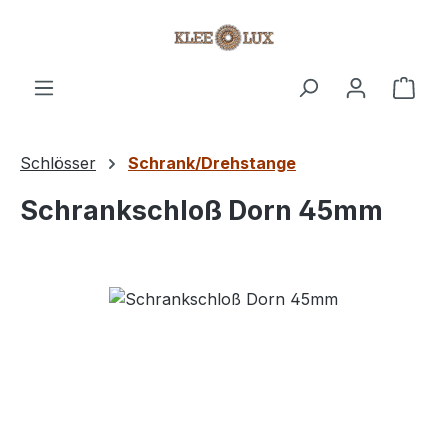
Zum Hauptinhalt springen
Ware
Schlösser
Schrank/Drehstange
Schrankschloß Dorn 45mm
Bildergalerie überspringen