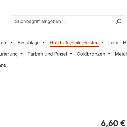
pfe
Beschläge
Holzfüße,-teile,-leisten
Leim
H
urierung
Farben und Pinsel
Goldbronzen
Metal
nt!
Regulärer Pr
6,60 €