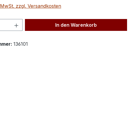
. MwSt. zzgl. Versandkosten
 Anzahl: Gib den gewünschten Wert ein 
In den Warenkorb
mmer:
136101