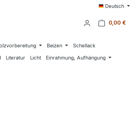
Deutsch
0,00 €
Ware
olzvorbereitung
Beizen
Schellack
l
Literatur
Licht
Einrahmung, Aufhängung
eis: