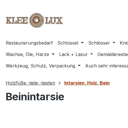
m Hauptinhalt springen
Zur Suche springen
Zur Hauptnavigation springen
Restaurierungsbedarf
Schlüssel
Schlösser
Knö
Wachse, Öle, Harze
Lack + Lasur
Gemälderesta
Werkzeug, Schutz, Verpackung
Auch sehr interessa
Holzfüße,-teile,-leisten
Intarsien, Holz, Bein
Beinintarsie
Bildergalerie überspringen