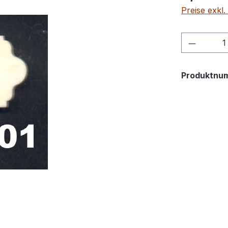
Preise exkl
Produkt
Produktnu