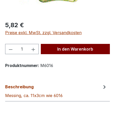
Regulärer Preis:
5,82 €
Preise exkl. MwSt. zzgl. Versandkosten
Produkt Anzahl: Gib den gewünschten We
In den Warenkorb
Produktnummer:
M6016
Beschreibung
Messing, ca. 11x3cm wie 6016