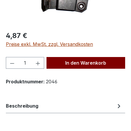
Regulärer Preis:
4,87 €
Preise exkl. MwSt. zzgl. Versandkosten
Produkt Anzahl: Gib den gewünschten We
In den Warenkorb
Produktnummer:
2046
Beschreibung